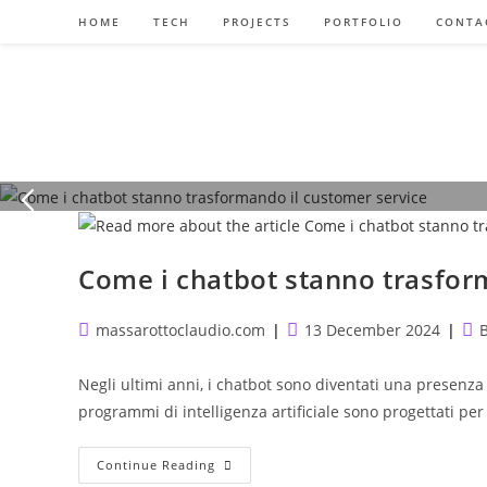
Skip
HOME
TECH
PROJECTS
PORTFOLIO
CONTA
to
content
Blog
Come I Chatbot Stanno Trasformando Il Cus
Negli ultimi anni, i chatbot sono diventati una presenza semp
READ MORE
Come i chatbot stanno trasfor
Post
Post
Pos
massarottoclaudio.com
13 December 2024
author:
published:
cat
Negli ultimi anni, i chatbot sono diventati una presen
programmi di intelligenza artificiale sono progettati p
Come
Continue Reading
I