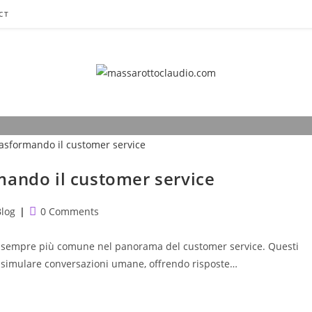
CT
tomer Service
re più comune nel panorama del customer service. Questi program
mando il customer service
t
Post
Blog
0 Comments
egory:
comments:
za sempre più comune nel panorama del customer service. Questi
er simulare conversazioni umane, offrendo risposte…