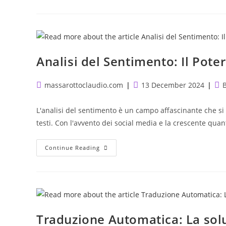
Chatbot
Stanno
Trasformando
Il
Customer
Service
Analisi del Sentimento: Il Pote
Post
Post
Pos
massarottoclaudio.com
13 December 2024
author:
published:
cat
L'analisi del sentimento è un campo affascinante che s
testi. Con l'avvento dei social media e la crescente quan
Analisi
Continue Reading
Del
Sentimento:
Il
Potere
Delle
Emozioni
Traduzione Automatica: La sol