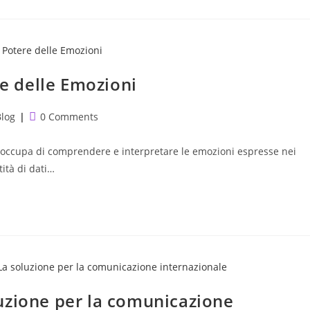
re delle Emozioni
t
Post
Blog
0 Comments
egory:
comments:
i occupa di comprendere e interpretare le emozioni espresse nei
tità di dati…
uzione per la comunicazione